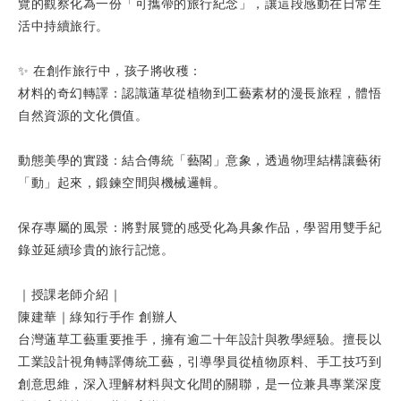
覽的觀察化為一份「可攜帶的旅行紀念」，讓這段感動在日常生
活中持續旅行。
✨ 在創作旅行中，孩子將收穫：
材料的奇幻轉譯：認識蓪草從植物到工藝素材的漫長旅程，體悟
自然資源的文化價值。
動態美學的實踐：結合傳統「藝閣」意象，透過物理結構讓藝術
「動」起來，鍛鍊空間與機械邏輯。
保存專屬的風景：將對展覽的感受化為具象作品，學習用雙手紀
錄並延續珍貴的旅行記憶。
｜授課老師介紹｜
陳建華｜綠知行手作 創辦人
台灣蓪草工藝重要推手，擁有逾二十年設計與教學經驗。擅長以
工業設計視角轉譯傳統工藝，引導學員從植物原料、手工技巧到
創意思維，深入理解材料與文化間的關聯，是一位兼具專業深度