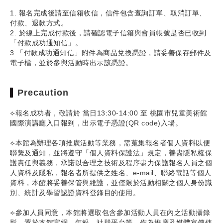
1. 報名完成後請至信箱收信，信件包含查詢訂單、取消訂單、
付款、退款方式。
2. 於線上完成付款後，請確認電子信箱與會員帳號是否已收到
「付款成功通知信」。
3.「付款成功通知信」附件為商品兌換憑證，請妥善保存郵件及
電子檔，並於參與活動時出示該憑證。
Precaution
⟣報名成功者，敬請於 當日13:30-14:00 至 桃園市兒童美術館
國際演講廳入口報到，出示電子憑證(QR code)入場。
⟣本館為辦理各項推廣活動等業務，需蒐集報名者個人資料以便
聯繫及通知，並將遵守「個人資料保護法」規定，善盡隱私權保
護責任與義務，承諾以合理之技術及程序盡力保護報名人員之個
人資料及隱私，報名者所提供之姓名、e-mail、聯絡電話等個人
資料，本館將妥善保管與維護，並僅限於活動相關之個人身份識
別、統計及學習認證資料登錄目的使用。
⟣參加人員同意，本館將選取包含參加活動人員在內之活動攝錄
影，置於本館官網、年報、社群平台等，作為推廣及媒體宣傳使