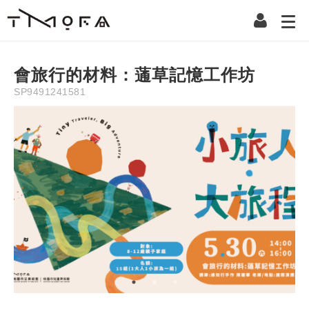
Description
Information
Instruction
Precaution
Refun
NT$
200
會旅行的材料：蓪草記憶工作坊
SP9491241581