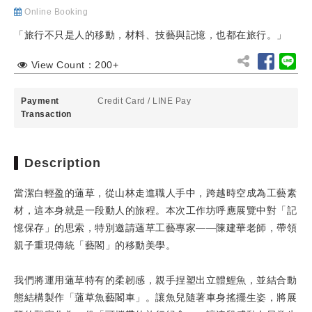
Online Booking
「旅行不只是人的移動，材料、技藝與記憶，也都在旅行。」
View Count：200+
Payment
Credit Card
/
LINE Pay
Transaction
Description
當潔白輕盈的蓪草，從山林走進職人手中，跨越時空成為工藝素
材，這本身就是一段動人的旅程。本次工作坊呼應展覽中對「記
憶保存」的思索，特別邀請蓪草工藝專家——陳建華老師，帶領
親子重現傳統「藝閣」的移動美學。
我們將運用蓪草特有的柔韌感，親手捏塑出立體鯉魚，並結合動
態結構製作「蓪草魚藝閣車」。讓魚兒隨著車身搖擺生姿，將展